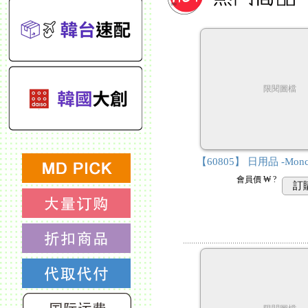
限閱圖檔
【60805】 日用品 -Monc
會員價
₩ ?
訂