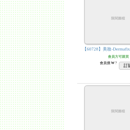
限閱圖檔
【60728】美妝-Derma
會員方可購買
會員價
₩ ?
訂
限閱圖檔