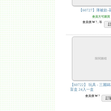
【60727】薄被款
會員方可購買
會員價
₩ ?...
等
限閱圖檔
【60722】 玩具 - 三
盲盒 24入一盒
會員價
₩ ?
訂