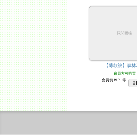
限閱圖檔
【薄款被】森林
會員方可購買
會員價
₩ ?...
等