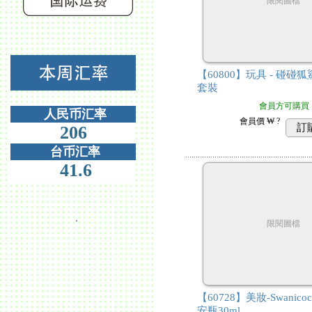
限閱圖檔
【60800】玩具 - 碰
套裝
會員方可購買
人民币汇率
會員價
₩ ?
訂
206
台币汇率
41.6
．
限閱圖檔
【60728】美妝-Swanico
安瓶30ml